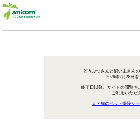
どうぶつさんと飼い主さんの
2026年7月28
終了日以降、サイトの閲覧お
ご利用いただ
犬・猫のペット保険シェ