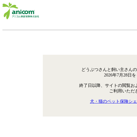
どうぶつさんと飼い主さんの
2026年7月28
終了日以降、サイトの閲覧お
ご利用いただ
犬・猫のペット保険シェ