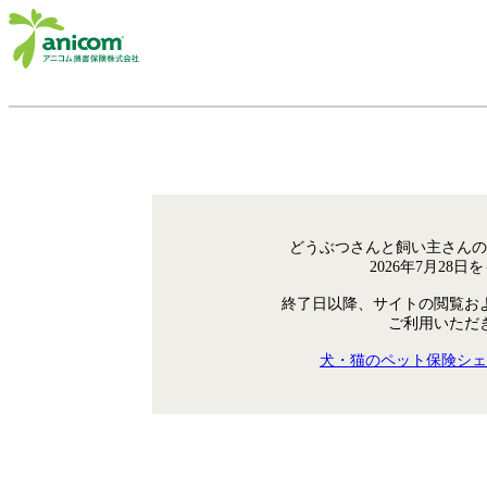
どうぶつさんと飼い主さんの
2026年7月28
終了日以降、サイトの閲覧お
ご利用いただ
犬・猫のペット保険シェ