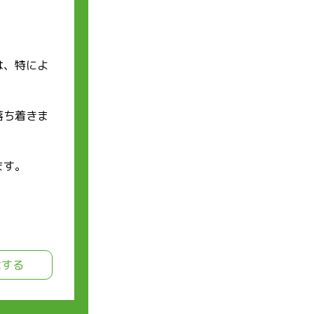
は、特によ
落ち着きま
ます。
信する