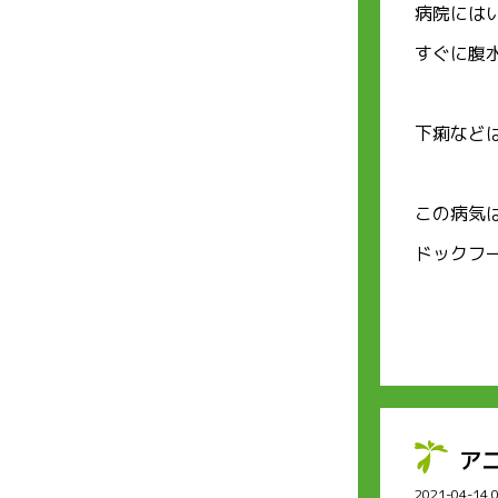
病院には
すぐに腹
下痢など
この病気
ドックフ
ア
2021-04-14 