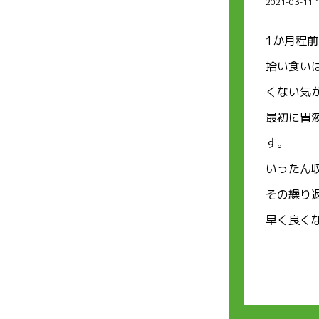
2021-03-11 
1か月程
拾い食い
くない気
最初に胃
す。
いったん
その繰り
早く良く