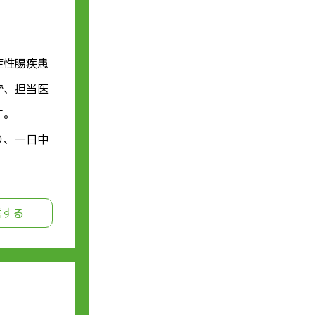
症性腸疾患
ず、担当医
す。
り、一日中
信する