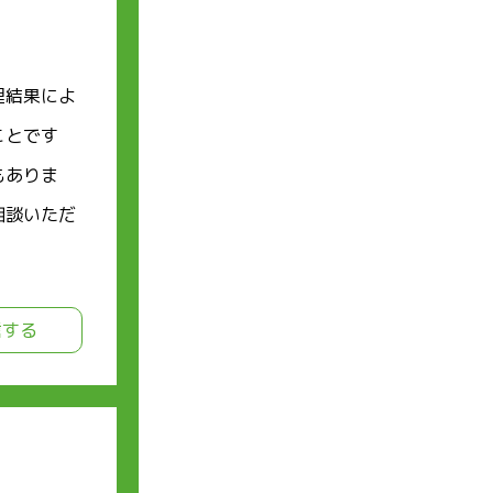
理結果によ
ことです
もありま
相談いただ
信する