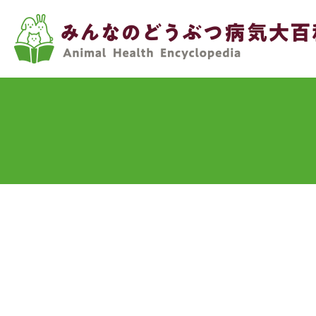
メ
イ
ン
コ
ン
テ
ン
ツ
に
移
動