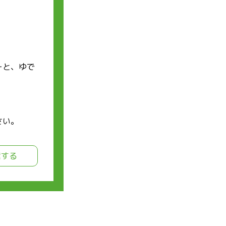
ーと、ゆで
さい。
信する