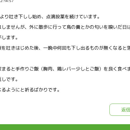
12:14:57
前より吐き下しし始め、点滴投薬を続けています。
はしませんが、外に散歩に行って鳥の糞とかの匂いを嗅いだ日
がします。
液を吐きはじめた後、一晩中何回も下し出るものが無くなると
収まると手作りご飯（胸肉、鶏レバー少しとご飯）を良く食べ
返しです。
なるようにと祈るばかりです。
返