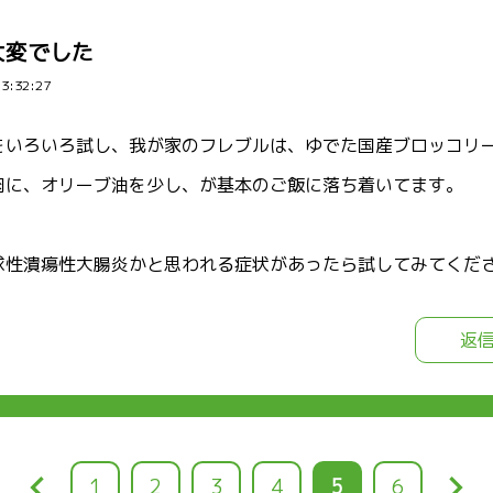
大変でした
23:32:27
をいろいろ試し、我が家のフレブルは、ゆでた国産ブロッコリ
肉に、オリーブ油を少し、が基本のご飯に落ち着いてます。
球性潰瘍性大腸炎かと思われる症状があったら試してみてくだ
返
keyboard_arrow_left
keyboard_arrow_right
ペ
1
ペ
2
ペ
3
ペ
4
カ
5
ペ
6