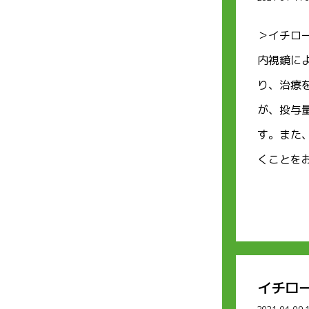
＞イチロ
内視鏡に
り、治療
が、投与
す。また
くことを
イチロ
2021-04-09 