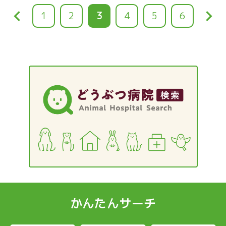
keyboard_arrow_left
keyboard_arrow_right
ペ
1
ペ
2
カ
3
ペ
4
ペ
5
ペ
6
ー
ー
レ
ー
ー
ー
ジ
ジ
ン
ジ
ジ
ジ
ト
ペ
ー
ジ
かんたんサーチ