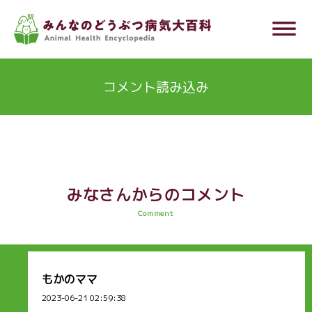
メ
dehaze
イ
ン
コ
コメント読み込み
ン
テ
ン
ツ
に
みなさんからのコメント
移
Comment
動
もかのママ
2023-06-21 02:59:38