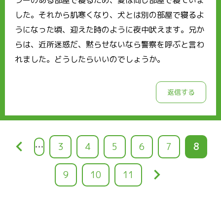
した。それから肌寒くなり、犬とは別の部屋で寝るよ
うになった頃、迎えた時のように夜中吠えます。兄か
らは、近所迷惑だ、黙らせないなら警察を呼ぶと言わ
れました。どうしたらいいのでしょうか。
返信する
keyboard_arrow_left
…
ペ
3
ペ
4
ペ
5
ペ
6
ペ
7
カ
8
ー
ー
ー
ー
ー
レ
keyboard_arrow_right
ペ
9
ペ
10
ペ
11
ジ
ジ
ジ
ジ
ジ
ン
ー
ー
ー
ト
ジ
ジ
ジ
ペ