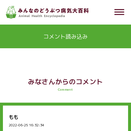
メ
dehaze
イ
ン
コ
コメント読み込み
ン
テ
ン
ツ
に
みなさんからのコメント
移
Comment
動
もも
2022-06-25 16:32:34