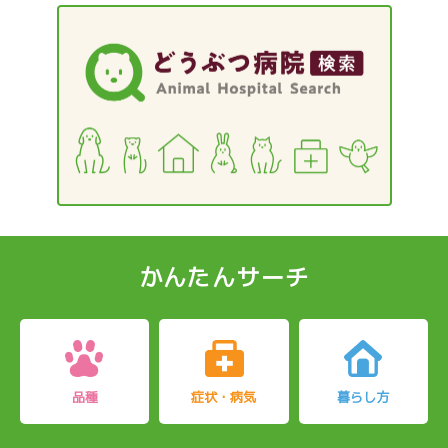
ー
ジ
かんたんサーチ
品種
症状・病気
暮らし方