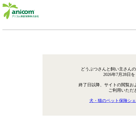
どうぶつさんと飼い主さんの
2026年7月28
終了日以降、サイトの閲覧お
ご利用いただ
犬・猫のペット保険シェ