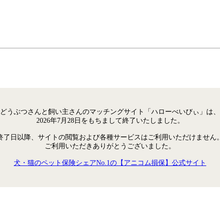
どうぶつさんと飼い主さんのマッチングサイト「ハローべいびぃ」は、
2026年7月28日をもちまして終了いたしました。
終了日以降、サイトの閲覧および各種サービスはご利用いただけません
ご利用いただきありがとうございました。
犬・猫のペット保険シェアNo.1の【アニコム損保】公式サイト