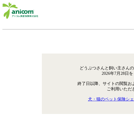
どうぶつさんと飼い主さんの
2026年7月28
終了日以降、サイトの閲覧お
ご利用いただ
犬・猫のペット保険シェ