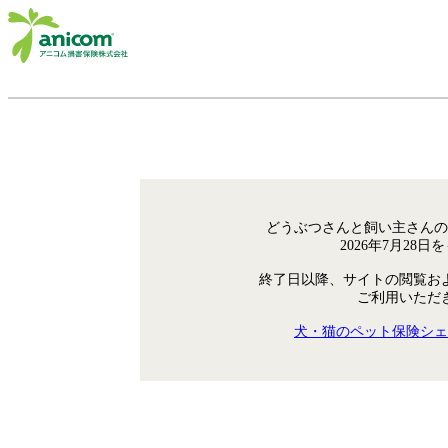
どうぶつさんと飼い主さんの
2026年7月28
終了日以降、サイトの閲覧お
ご利用いただ
犬・猫のペット保険シェ