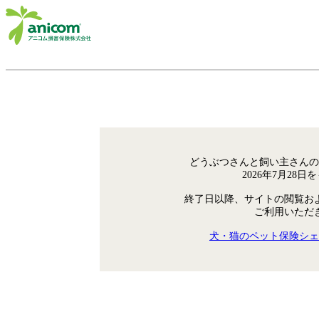
どうぶつさんと飼い主さんの
2026年7月28
終了日以降、サイトの閲覧お
ご利用いただ
犬・猫のペット保険シェ