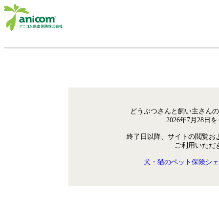
どうぶつさんと飼い主さんの
2026年7月28
終了日以降、サイトの閲覧お
ご利用いただ
犬・猫のペット保険シェ