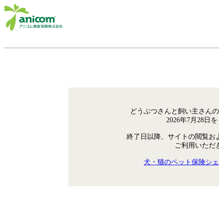
どうぶつさんと飼い主さんの
2026年7月28
終了日以降、サイトの閲覧お
ご利用いただ
犬・猫のペット保険シェ