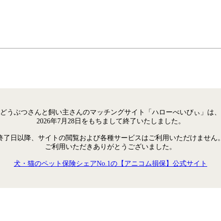
どうぶつさんと飼い主さんのマッチングサイト「ハローべいびぃ」は、
2026年7月28日をもちまして終了いたしました。
終了日以降、サイトの閲覧および各種サービスはご利用いただけません
ご利用いただきありがとうございました。
犬・猫のペット保険シェアNo.1の【アニコム損保】公式サイト