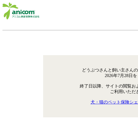
どうぶつさんと飼い主さんの
2026年7月28
終了日以降、サイトの閲覧お
ご利用いただ
犬・猫のペット保険シェ