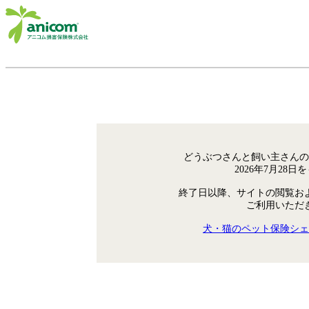
どうぶつさんと飼い主さんの
2026年7月28
終了日以降、サイトの閲覧お
ご利用いただ
犬・猫のペット保険シェ