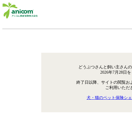
どうぶつさんと飼い主さんの
2026年7月28
終了日以降、サイトの閲覧お
ご利用いただ
犬・猫のペット保険シェ