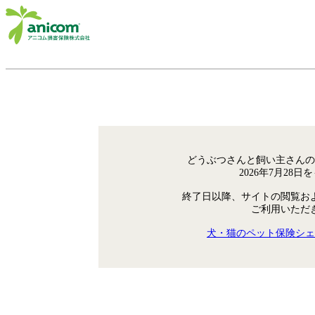
どうぶつさんと飼い主さんの
2026年7月28
終了日以降、サイトの閲覧お
ご利用いただ
犬・猫のペット保険シェ