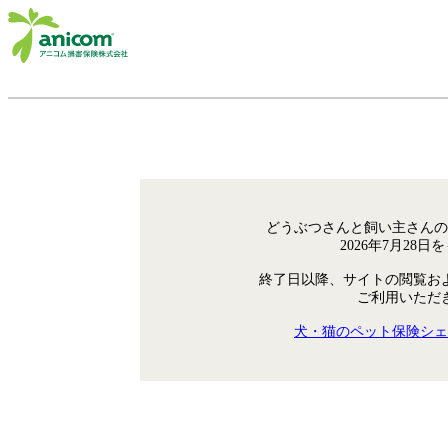
どうぶつさんと飼い主さんの
2026年7月28
終了日以降、サイトの閲覧お
ご利用いただ
犬・猫のペット保険シェ