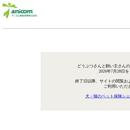
どうぶつさんと飼い主さんの
2026年7月28
終了日以降、サイトの閲覧お
ご利用いただ
犬・猫のペット保険シェ