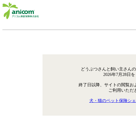
どうぶつさんと飼い主さんの
2026年7月28
終了日以降、サイトの閲覧お
ご利用いただ
犬・猫のペット保険シェ