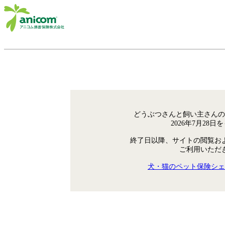
どうぶつさんと飼い主さんの
2026年7月28
終了日以降、サイトの閲覧お
ご利用いただ
犬・猫のペット保険シェ