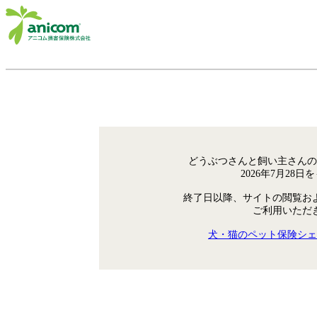
どうぶつさんと飼い主さんの
2026年7月28
終了日以降、サイトの閲覧お
ご利用いただ
犬・猫のペット保険シェ