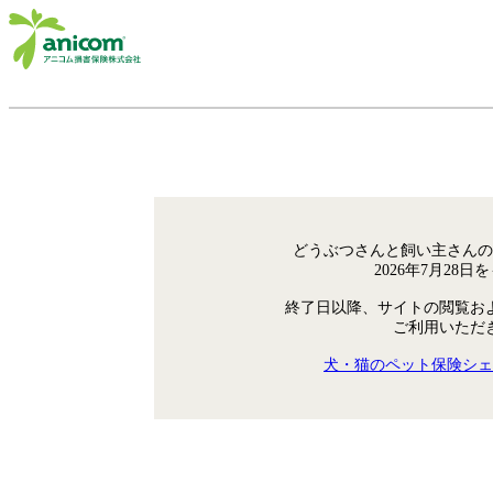
どうぶつさんと飼い主さんの
2026年7月28
終了日以降、サイトの閲覧お
ご利用いただ
犬・猫のペット保険シェ