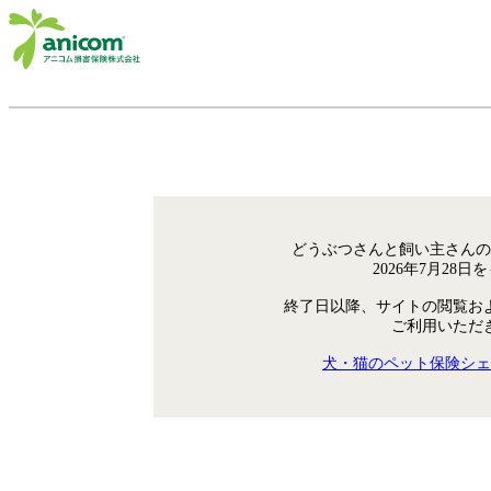
どうぶつさんと飼い主さんの
2026年7月28
終了日以降、サイトの閲覧お
ご利用いただ
犬・猫のペット保険シェ