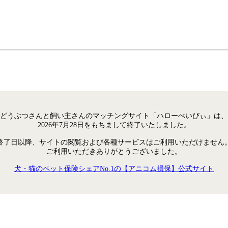
どうぶつさんと飼い主さんのマッチングサイト「ハローべいびぃ」は、
2026年7月28日をもちまして終了いたしました。
終了日以降、サイトの閲覧および各種サービスはご利用いただけません
ご利用いただきありがとうございました。
犬・猫のペット保険シェアNo.1の【アニコム損保】公式サイト