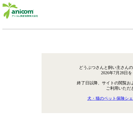
どうぶつさんと飼い主さんの
2026年7月28
終了日以降、サイトの閲覧お
ご利用いただ
犬・猫のペット保険シェ