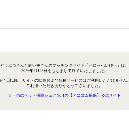
どうぶつさんと飼い主さんのマッチングサイト「ハローべいびぃ」は、
2026年7月28日をもちまして終了いたしました。
終了日以降、サイトの閲覧および各種サービスはご利用いただけません
ご利用いただきありがとうございました。
犬・猫のペット保険シェアNo.1の【アニコム損保】公式サイト