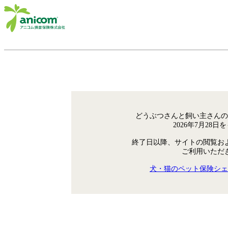
どうぶつさんと飼い主さんの
2026年7月28
終了日以降、サイトの閲覧お
ご利用いただ
犬・猫のペット保険シェ