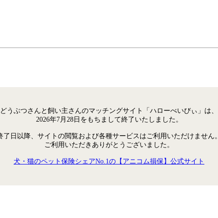
どうぶつさんと飼い主さんのマッチングサイト「ハローべいびぃ」は、
2026年7月28日をもちまして終了いたしました。
終了日以降、サイトの閲覧および各種サービスはご利用いただけません
ご利用いただきありがとうございました。
犬・猫のペット保険シェアNo.1の【アニコム損保】公式サイト