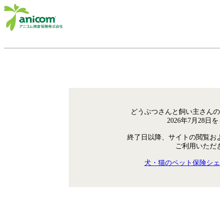
どうぶつさんと飼い主さんの
2026年7月28
終了日以降、サイトの閲覧お
ご利用いただ
犬・猫のペット保険シェ