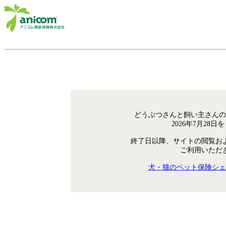
どうぶつさんと飼い主さんの
2026年7月28
終了日以降、サイトの閲覧お
ご利用いただ
犬・猫のペット保険シェ