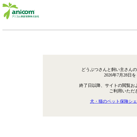
どうぶつさんと飼い主さんの
2026年7月28
終了日以降、サイトの閲覧お
ご利用いただ
犬・猫のペット保険シェ