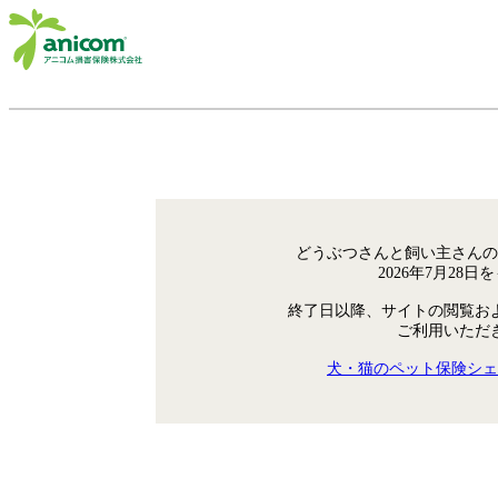
どうぶつさんと飼い主さんの
2026年7月28
終了日以降、サイトの閲覧お
ご利用いただ
犬・猫のペット保険シェ