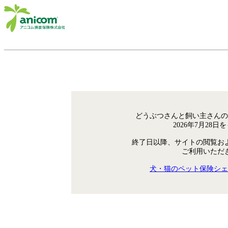
どうぶつさんと飼い主さんの
2026年7月28
終了日以降、サイトの閲覧お
ご利用いただ
犬・猫のペット保険シェ