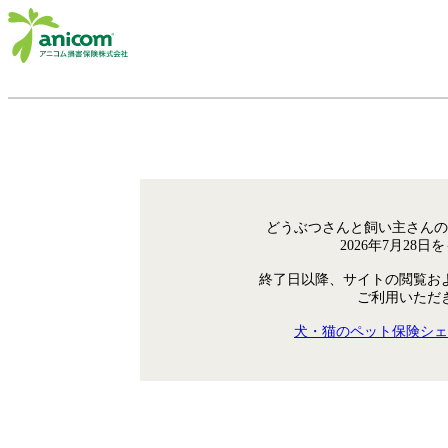
どうぶつさんと飼い主さんの
2026年7月28
終了日以降、サイトの閲覧お
ご利用いただ
犬・猫のペット保険シェ