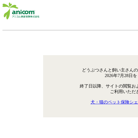
どうぶつさんと飼い主さんの
2026年7月28
終了日以降、サイトの閲覧お
ご利用いただ
犬・猫のペット保険シェ