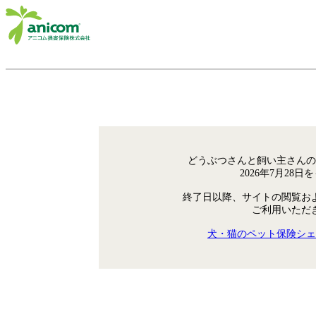
どうぶつさんと飼い主さんの
2026年7月28
終了日以降、サイトの閲覧お
ご利用いただ
犬・猫のペット保険シェ