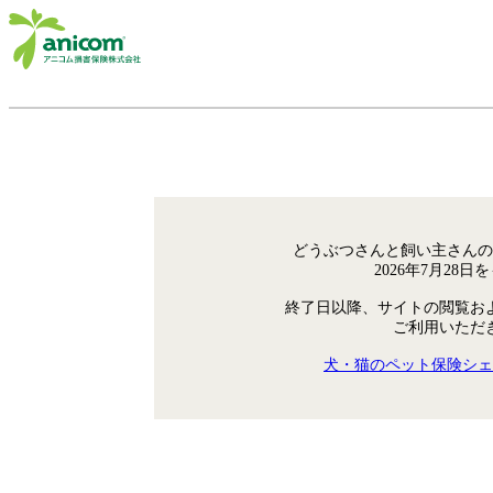
どうぶつさんと飼い主さんの
2026年7月28
終了日以降、サイトの閲覧お
ご利用いただ
犬・猫のペット保険シェ