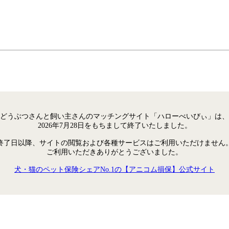
どうぶつさんと飼い主さんのマッチングサイト「ハローべいびぃ」は、
2026年7月28日をもちまして終了いたしました。
終了日以降、サイトの閲覧および各種サービスはご利用いただけません
ご利用いただきありがとうございました。
犬・猫のペット保険シェアNo.1の【アニコム損保】公式サイト