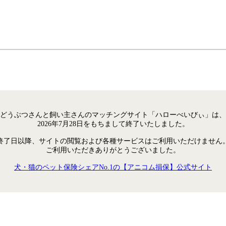
どうぶつさんと飼い主さんのマッチングサイト「ハローべいびぃ」は、
2026年7月28日をもちまして終了いたしました。
終了日以降、サイトの閲覧および各種サービスはご利用いただけません
ご利用いただきありがとうございました。
犬・猫のペット保険シェアNo.1の【アニコム損保】公式サイト