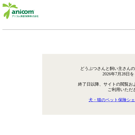
どうぶつさんと飼い主さんの
2026年7月28
終了日以降、サイトの閲覧お
ご利用いただ
犬・猫のペット保険シェ