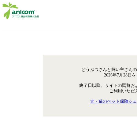
どうぶつさんと飼い主さんの
2026年7月28
終了日以降、サイトの閲覧お
ご利用いただ
犬・猫のペット保険シェ