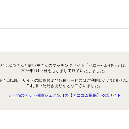
どうぶつさんと飼い主さんのマッチングサイト「ハローべいびぃ」は、
2026年7月28日をもちまして終了いたしました。
終了日以降、サイトの閲覧および各種サービスはご利用いただけません
ご利用いただきありがとうございました。
犬・猫のペット保険シェアNo.1の【アニコム損保】公式サイト