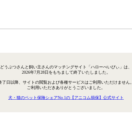
どうぶつさんと飼い主さんのマッチングサイト「ハローべいびぃ」は、
2026年7月28日をもちまして終了いたしました。
終了日以降、サイトの閲覧および各種サービスはご利用いただけません
ご利用いただきありがとうございました。
犬・猫のペット保険シェアNo.1の【アニコム損保】公式サイト