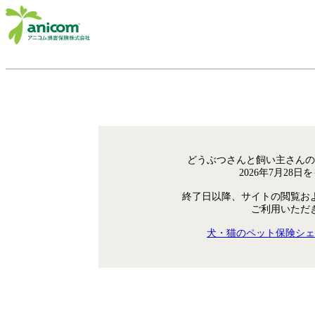
どうぶつさんと飼い主さんの
2026年7月28
終了日以降、サイトの閲覧お
ご利用いただ
犬・猫のペット保険シェ