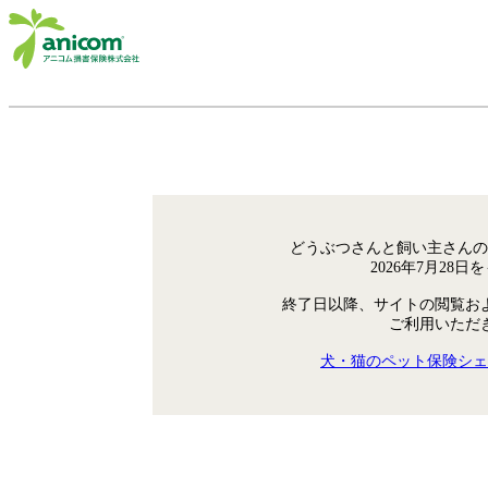
どうぶつさんと飼い主さんの
2026年7月28
終了日以降、サイトの閲覧お
ご利用いただ
犬・猫のペット保険シェ