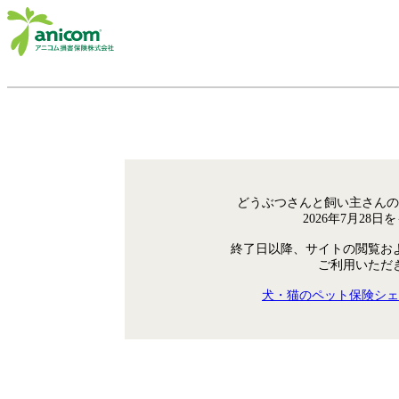
どうぶつさんと飼い主さんの
2026年7月28
終了日以降、サイトの閲覧お
ご利用いただ
犬・猫のペット保険シェ