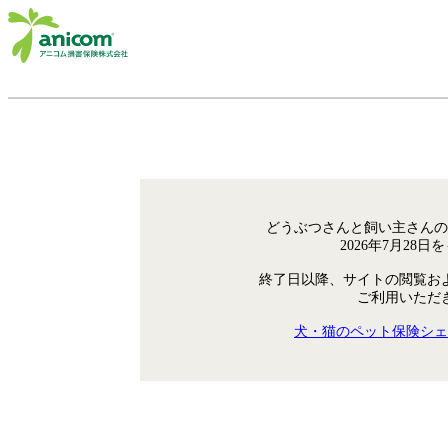
どうぶつさんと飼い主さんの
2026年7月28
終了日以降、サイトの閲覧お
ご利用いただ
犬・猫のペット保険シェ