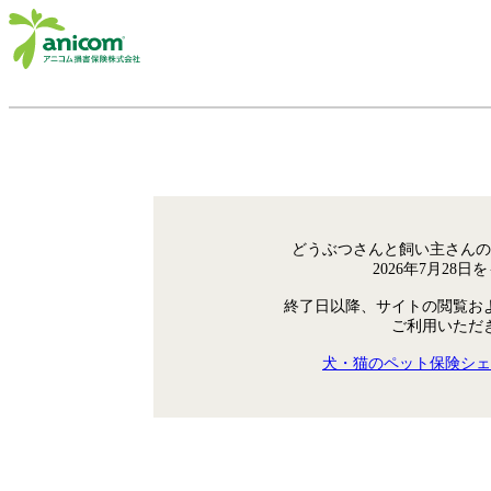
どうぶつさんと飼い主さんの
2026年7月28
終了日以降、サイトの閲覧お
ご利用いただ
犬・猫のペット保険シェ